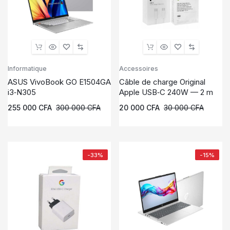
Informatique
Accessoires
ASUS VivoBook GO E1504GA
Câble de charge Original
i3‑N305
Apple USB‑C 240W — 2 m
255 000
CFA
300 000
CFA
20 000
CFA
30 000
CFA
-33%
-15%