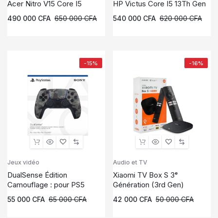
Acer Nitro V15 Core I5
HP Victus Core I5 13Th Gen
490 000
CFA
650 000
CFA
540 000
CFA
620 000
CFA
-15%
-16%
Jeux vidéo
Audio et TV
DualSense Édition
Xiaomi TV Box S 3ᵉ
Camouflage : pour PS5
Génération (3rd Gen)
55 000
CFA
65 000
CFA
42 000
CFA
50 000
CFA