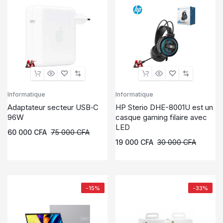
Informatique
Informatique
Adaptateur secteur USB‑C
HP Sterio DHE-8001U est un
96W
casque gaming filaire avec
LED
60 000
CFA
75 000
CFA
19 000
CFA
30 000
CFA
-15%
-33%