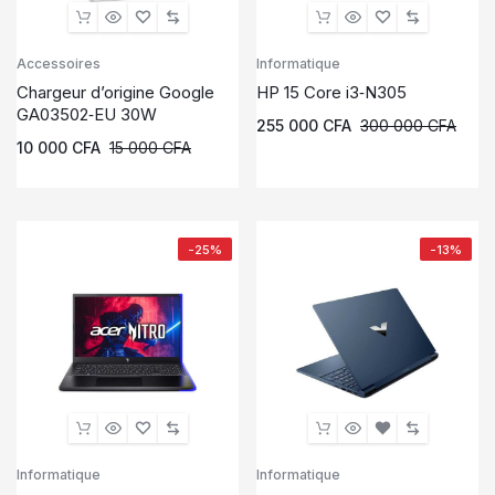
Accessoires
Informatique
Chargeur d’origine Google
HP 15 Core i3‑N305
GA03502‑EU 30W
255 000
CFA
300 000
CFA
10 000
CFA
15 000
CFA
-25%
-13%
Informatique
Informatique