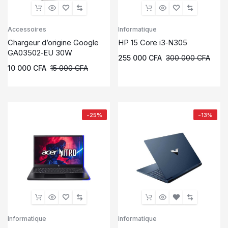
Accessoires
Informatique
Chargeur d’origine Google
HP 15 Core i3‑N305
GA03502‑EU 30W
255 000
CFA
300 000
CFA
10 000
CFA
15 000
CFA
-25%
-13%
Informatique
Informatique