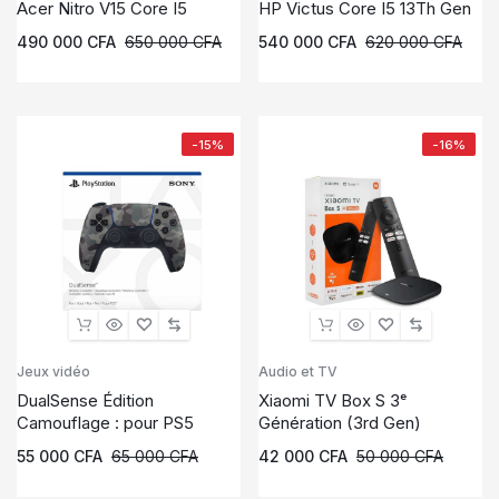
Acer Nitro V15 Core I5
HP Victus Core I5 13Th Gen
490 000
CFA
650 000
CFA
540 000
CFA
620 000
CFA
-15%
-16%
Jeux vidéo
Audio et TV
DualSense Édition
Xiaomi TV Box S 3ᵉ
Camouflage : pour PS5
Génération (3rd Gen)
55 000
CFA
65 000
CFA
42 000
CFA
50 000
CFA