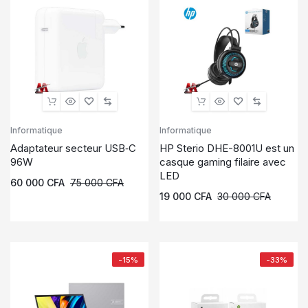
Informatique
Informatique
Adaptateur secteur USB‑C
HP Sterio DHE-8001U est un
96W
casque gaming filaire avec
LED
60 000
CFA
75 000
CFA
19 000
CFA
30 000
CFA
-15%
-33%