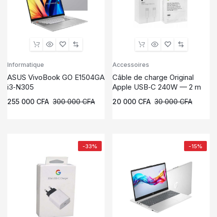
Informatique
Accessoires
ASUS VivoBook GO E1504GA
Câble de charge Original
i3‑N305
Apple USB‑C 240W — 2 m
255 000
CFA
300 000
CFA
20 000
CFA
30 000
CFA
-33%
-15%