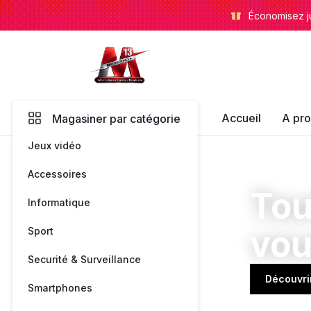
Économisez ju
le
Accueil
A pr
Magasiner par catégorie
13
Jeux vidéo
de
Accessoires
l'E-
Tou
Informatique
commerce
vo
Sport
Securité & Surveillance
Découvri
Smartphones