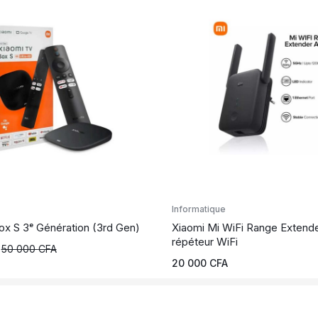
Informatique
ox S 3ᵉ Génération (3rd Gen)
Xiaomi Mi WiFi Range Extend
répéteur WiFi
50 000
CFA
20 000
CFA