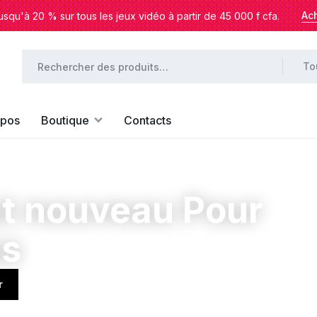
Ac
squ'à 20 % sur tous les jeux vidéo à partir de 45 000 f cfa.
To
opos
Boutique
Contacts
t nouveau Pour
us
r