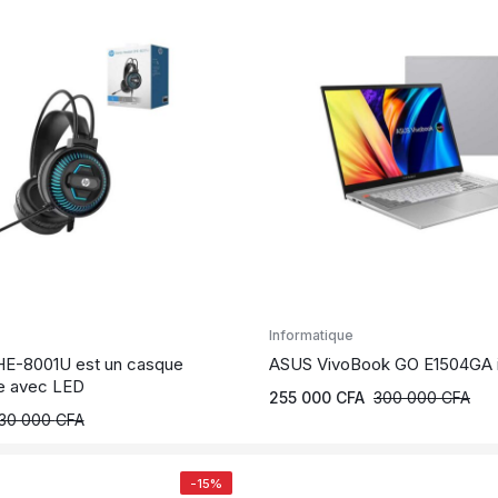
Informatique
HE-8001U est un casque
ASUS VivoBook GO E1504GA 
re avec LED
255 000
CFA
300 000
CFA
30 000
CFA
-15%