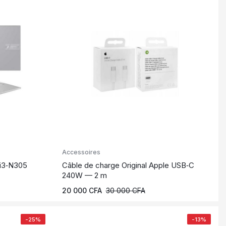
Accessoires
i3‑N305
Câble de charge Original Apple USB‑C
240W — 2 m
20 000
CFA
30 000
CFA
-25%
-13%