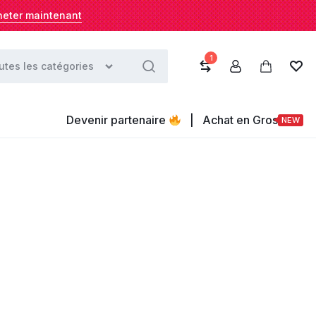
heter maintenant
1
utes les catégories
Devenir partenaire
|
Achat en Gros
NEW