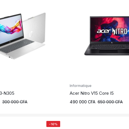
Informatique
i3‑N305
Acer Nitro V15 Core I5
300 000
CFA
490 000
CFA
650 000
CFA
-16%