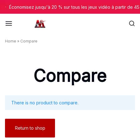
Aller
Économisez jusqu'à 20 % sur tous les jeux vidéo à partir de 45 
à/au
contenu
le
Home
»
Compare
13
de
Compare
l'E-
commerce
There is no product to compare.
Return to shop