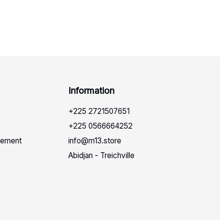
Info
rmation
+225 2721507651
+225 0566664252
sement
info@m13.store
Abidjan - Treichville