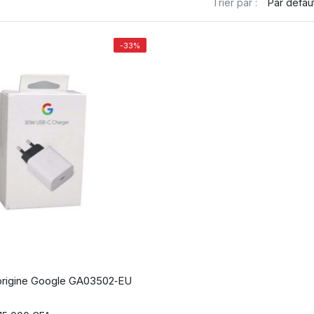
Trier par :
-33%
origine Google GA03502‑EU