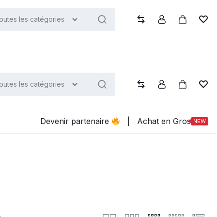
heter maintenant
outes les catégories
Compare
Compte
Panier
List
outes les catégories
Compare
Compte
Panier
List
Devenir partenaire
|
Achat en Gros
NEW