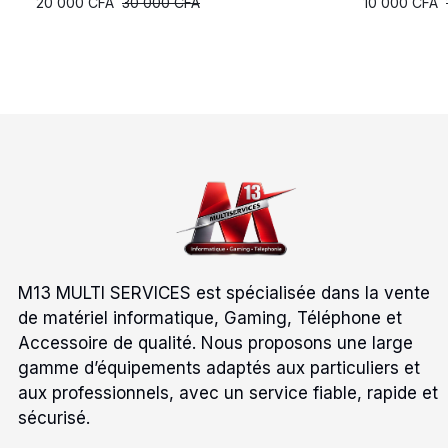
Le
Le
Le
Le
20 000
CFA
30 000
CFA
10 000
CFA
prix
prix
prix
prix
initial
actuel
initial
actuel
était :
est :
était :
est :
30
20
15
10
000 CFA.
000 CFA.
000 CFA.
000 CFA.
M13 MULTI SERVICES est spécialisée dans la vente
de matériel informatique, Gaming, Téléphone et
Accessoire de qualité. Nous proposons une large
gamme d’équipements adaptés aux particuliers et
aux professionnels, avec un service fiable, rapide et
sécurisé.