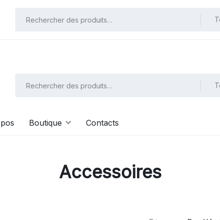
Ac
usqu'à 20 % sur tous les jeux vidéo à partir de 45 000 f cfa.
T
T
opos
Boutique
Contacts
Accessoires