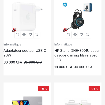
Informatique
Informatique
Adaptateur secteur USB‑C
HP Sterio DHE-8001U est un
96W
casque gaming filaire avec
LED
60 000
CFA
75 000
CFA
19 000
CFA
30 000
CFA
-15%
-33%