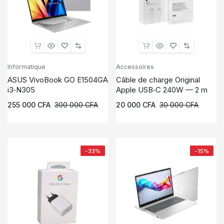
Informatique
Accessoires
ASUS VivoBook GO E1504GA
Câble de charge Original
i3‑N305
Apple USB‑C 240W — 2 m
255 000
CFA
300 000
CFA
20 000
CFA
30 000
CFA
-33%
-15%