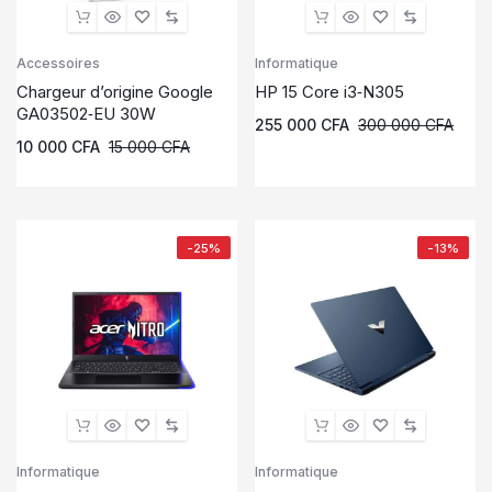
Accessoires
Informatique
Chargeur d’origine Google
HP 15 Core i3‑N305
GA03502‑EU 30W
255 000
CFA
300 000
CFA
10 000
CFA
15 000
CFA
-25%
-13%
Informatique
Informatique