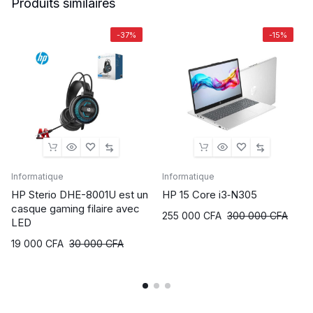
Produits similaires
-37%
-15%
Informatique
Informatique
HP Sterio DHE-8001U est un
HP 15 Core i3‑N305
casque gaming filaire avec
255 000
CFA
300 000
CFA
LED
19 000
CFA
30 000
CFA