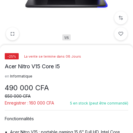
1/5
-25%
La vente se termine dans 08 Jours
Acer Nitro V15 Core I5
en
Informatique
490 000
CFA
650 000
CFA
Enregistrer :
160 000
CFA
5 en stock (peut être commandé)
Fonctionnalités
Acer Nitro V15 : portable gaming 15,6" Full HD, Intel Core