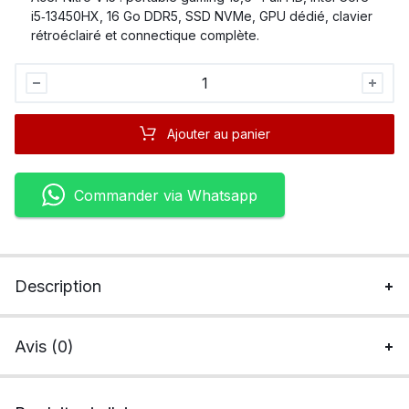
i5‑13450HX, 16 Go DDR5, SSD NVMe, GPU dédié, clavier
rétroéclairé et connectique complète.
Acer
Nitro
V15
Ajouter au panier
Core
I5
quantité
Commander via Whatsapp
Description
Avis (0)