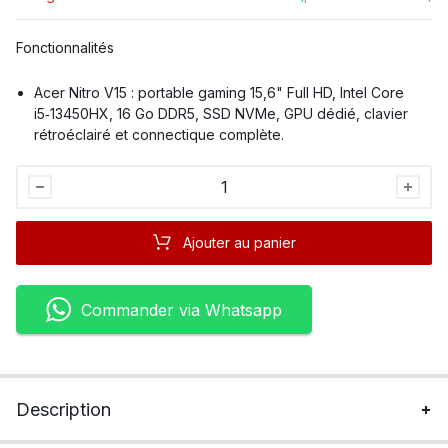
Fonctionnalités
Acer Nitro V15 : portable gaming 15,6" Full HD, Intel Core
i5‑13450HX, 16 Go DDR5, SSD NVMe, GPU dédié, clavier
rétroéclairé et connectique complète.
Acer
Nitro
V15
Ajouter au panier
Core
I5
quantité
Commander via Whatsapp
Description