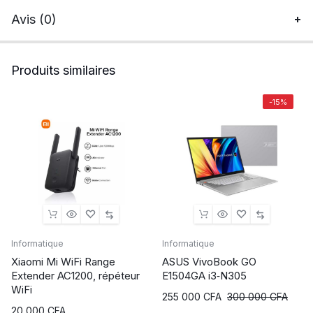
Avis (0)
Produits similaires
-15%
Informatique
Informatique
Xiaomi Mi WiFi Range
ASUS VivoBook GO
Extender AC1200, répéteur
E1504GA i3‑N305
WiFi
255 000
CFA
300 000
CFA
20 000
CFA