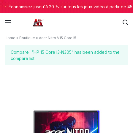
Aller
Économisez jusqu'à 20 % sur tous les jeux vidéo à partir de 45 
à/au
contenu
le
Home
»
Boutique
»
Acer Nitro V15 Core I5
13
Compare
“HP 15 Core i3‑N305” has been added to the
de
compare list
l'E-
commerce