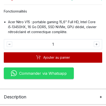
Fonctionnalités
Acer Nitro V15 : portable gaming 15,6" Full HD, Intel Core
i5‑13450HX, 16 Go DDR5, SSD NVMe, GPU dédié, clavier
rétroéclairé et connectique complète.
Acer
Nitro
V15
Ajouter au panier
Core
I5
quantité
Commander via Whatsapp
Description