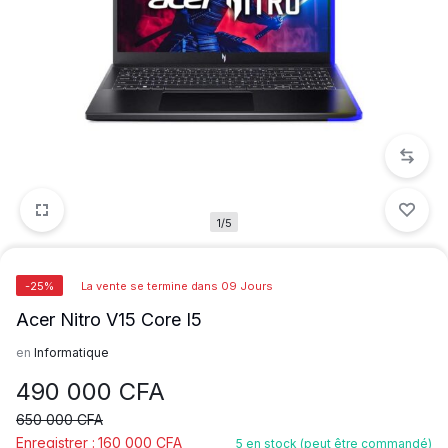
1/5
-25%
La vente se termine dans 09 Jours
Acer Nitro V15 Core I5
en
Informatique
490 000
CFA
650 000
CFA
Enregistrer :
160 000
CFA
5 en stock (peut être commandé)