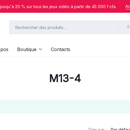
Ac
usqu'à 20 % sur tous les jeux vidéo à partir de 45 000 f cfa.
T
opos
Boutique
Contacts
M13-4
Trier par :