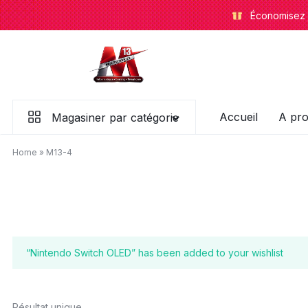
Aller
Économisez j
à/au
contenu
le
Accueil
A pr
Magasiner par catégorie
13
Home
»
M13-4
de
l'E-
commerce
“Nintendo Switch OLED” has been added to your wishlist
Résultat unique