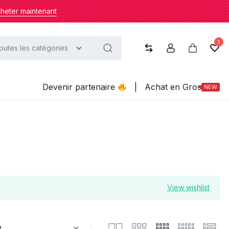
heter maintenant
1
outes les catégories
Compare
Compte
Panier
List
Devenir partenaire
|
Achat en Gros
NEW
View wishlist