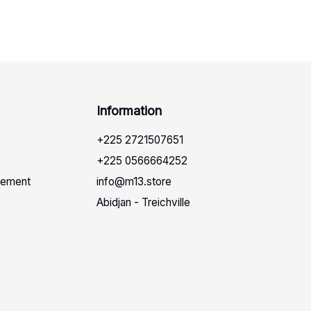
Info
rmation
+225 2721507651
+225 0566664252
sement
info@m13.store
Abidjan - Treichville